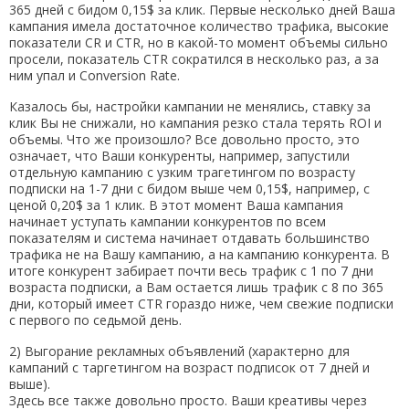
365 дней с бидом 0,15$ за клик. Первые несколько дней Ваша
кампания имела достаточное количество трафика, высокие
показатели CR и CTR, но в какой-то момент объемы сильно
просели, показатель CTR сократился в несколько раз, а за
ним упал и Conversion Rate.
Казалось бы, настройки кампании не менялись, ставку за
клик Вы не снижали, но кампания резко стала терять ROI и
объемы. Что же произошло? Все довольно просто, это
означает, что Ваши конкуренты, например, запустили
отдельную кампанию с узким трагетингом по возрасту
подписки на 1-7 дни с бидом выше чем 0,15$, например, с
ценой 0,20$ за 1 клик. В этот момент Ваша кампания
начинает уступать кампании конкурентов по всем
показателям и система начинает отдавать большинство
трафика не на Вашу кампанию, а на кампанию конкурента. В
итоге конкурент забирает почти весь трафик с 1 по 7 дни
возраста подписки, а Вам остается лишь трафик с 8 по 365
дни, который имеет CTR гораздо ниже, чем свежие подписки
с первого по седьмой день.
2) Выгорание рекламных объявлений (характерно для
кампаний с таргетингом на возраст подписок от 7 дней и
выше).
Здесь все также довольно просто. Ваши креативы через