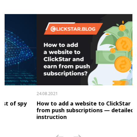
24.08.2021
24
How to add a website to ClickStar and earn
H
from push subscriptions — detailed
i
instruction